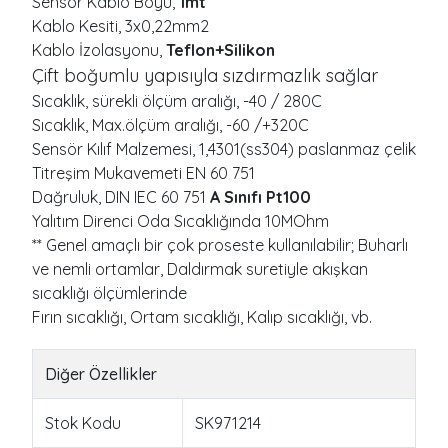
Sensör Kablo Boyu,
1mt
Kablo Kesiti, 3x0,22mm2
Kablo İzolasyonu,
Teflon+Silikon
Çift boğumlu yapısıyla sızdırmazlık sağlar
Sıcaklık, sürekli ölçüm aralığı, -40 / 280C
Sıcaklık, Max.ölçüm aralığı, -60 /+320C
Sensör Kılıf Malzemesi, 1,4301(ss304) paslanmaz çelik
Titreşim Mukavemeti EN 60 751
Dağruluk, DIN IEC 60 751
A Sınıfı Pt100
Yalıtım Direnci Oda Sıcaklığında 10MOhm
** Genel amaçlı bir çok proseste kullanılabilir; Buharlı
ve nemli ortamlar, Daldırmak suretiyle akışkan
sıcaklığı ölçümlerinde
Fırın sıcaklığı, Ortam sıcaklığı, Kalıp sıcaklığı, vb.
Diğer Özellikler
Stok Kodu
SK971214