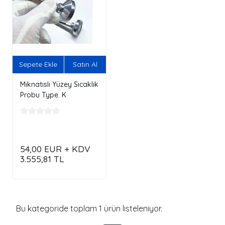
Sepete Ekle
Satın Al
Mıknatıslı Yüzey Sıcaklık
Probu Type. K
Termokupl
54,00
EUR + KDV
3.555,81
TL
Bu kategoride toplam
1
ürün listeleniyor.