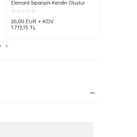
Elemanlı Siparişini Kendin Oluştur
Özelleştir Si
26,00
EUR + KDV
28,00
EUR
1.713,15
TL
1.844,93
TL