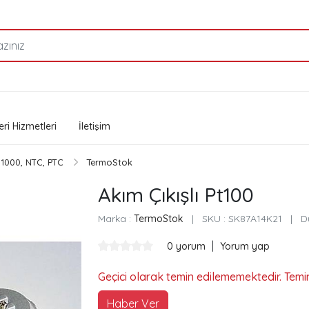
ri Hizmetleri
İletişim
Ni1000, NTC, PTC
TermoStok
Akım Çıkışlı Pt100
Marka :
TermoStok
|
SKU :
SK87A14K21
|
D
|
0 yorum
Yorum yap
Geçici olarak temin edilememektedir. Temi
Haber Ver