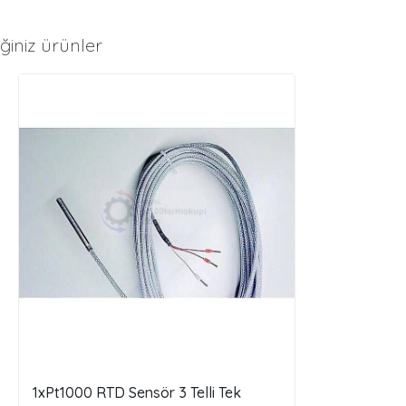
ğiniz ürünler
1xPt1000 RTD Sensör 3 Telli Tek
3 Telli Pt10