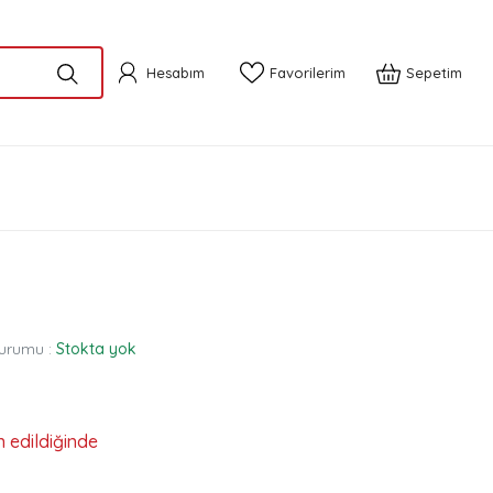
Hesabım
Favorilerim
Sepetim
urumu :
Stokta yok
n edildiğinde