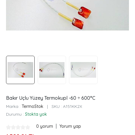
Bakır Uçlu Yüzey Termokupl -60 ÷ 600°C
Marka :
TermoStok
|
SKU :
A151KK2X
Durumu :
Stokta yok
|
0 yorum
Yorum yap