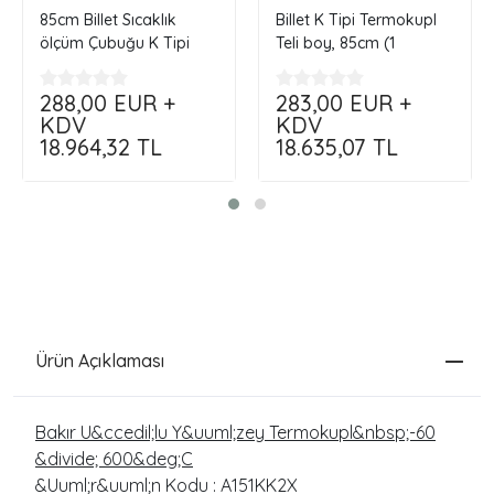
85cm Billet Sıcaklık
Billet K Tipi Termokupl
ölçüm Çubuğu K Tipi
Teli boy, 85cm (1
Termoçift
çift)...Çap.8mm
288,00
EUR +
283,00
EUR +
KDV
KDV
18.964,32
TL
18.635,07
TL
Ürün Açıklaması
Bakır U&ccedil;lu Y&uuml;zey Termokupl&nbsp;-60
&divide; 600&deg;C
&Uuml;r&uuml;n Kodu : A151KK2X