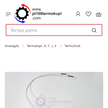
PTC
Anasayfa
Termokupl...K, T, J, S
TermoStok