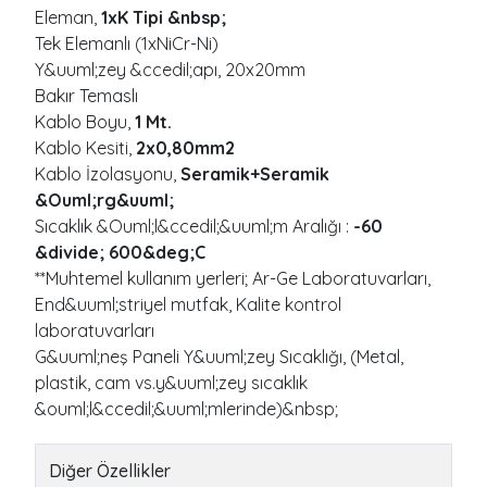
Eleman,
1xK Tipi &nbsp;
Tek Elemanlı (1xNiCr-Ni)
Y&uuml;zey &ccedil;apı, 20x20mm
Bakır Temaslı
Kablo Boyu,
1 Mt.
Kablo Kesiti,
2x0,80mm2
Kablo İzolasyonu,
Seramik+Seramik
&Ouml;rg&uuml;
Sıcaklık &Ouml;l&ccedil;&uuml;m Aralığı :
-60
&divide; 600&deg;C
**Muhtemel kullanım yerleri; Ar-Ge Laboratuvarları,
End&uuml;striyel mutfak, Kalite kontrol
laboratuvarları
G&uuml;neş Paneli Y&uuml;zey Sıcaklığı, (Metal,
plastik, cam vs.y&uuml;zey sıcaklık
&ouml;l&ccedil;&uuml;mlerinde)&nbsp;
Diğer Özellikler