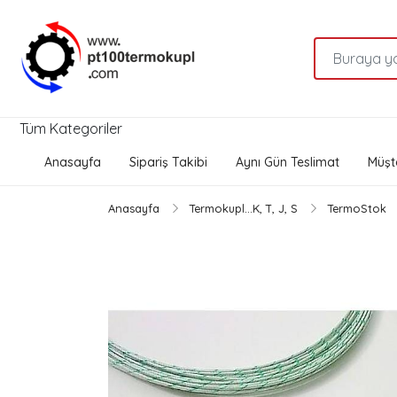
Tüm Kategoriler
Anasayfa
Sipariş Takibi
Aynı Gün Teslimat
Müşte
Anasayfa
Termokupl...K, T, J, S
TermoStok