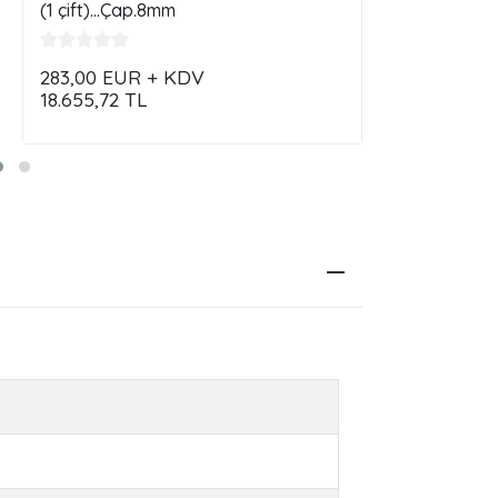
(1 çift)...Çap.8mm
Termokupl
283,00
EUR + KDV
48,00
EUR
18.655,72
TL
3.164,22
TL