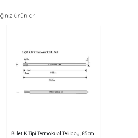
ğiniz ürünler
Billet K Tipi Termokupl Teli boy, 85cm
Kapton® Ban