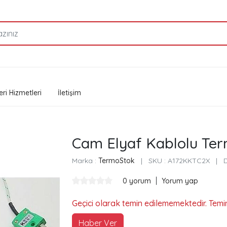
ri Hizmetleri
İletişim
Cam Elyaf Kablolu Te
Marka :
TermoStok
|
SKU :
A172KKTC2X
|
|
0 yorum
Yorum yap
Geçici olarak temin edilememektedir. Temi
Haber Ver