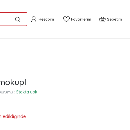
Hesabım
Favorilerim
Sepetim
rmokupl
Durumu :
Stokta yok
n edildiğinde