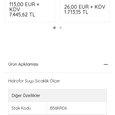
Siparişini Kendin Oluştur
113,00
EUR +
26,00
EUR + KDV
!!!
KDV
1.713,15
TL
7.445,62
TL
Ürün Açıklaması
Hidrofor Suyu Sıcaklık Ölçer
Diğer Özellikler
Stok Kodu
B56KR06