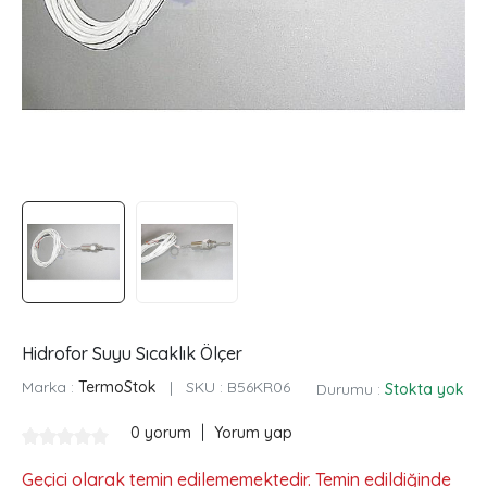
Hidrofor Suyu Sıcaklık Ölçer
Marka :
TermoStok
|
SKU :
B56KR06
Durumu :
Stokta yok
|
0 yorum
Yorum yap
Geçici olarak temin edilememektedir. Temin edildiğinde