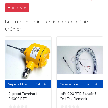
Haber Ver
Bu ürünün yerine tercih edebileceğiniz
ürünler
Sepete Ekle
Satın Al
Sepete Ekle
Satın Al
Exproof Terminalli
1xPt1000 RTD Sensör 3
Pt1000 RTD
Telli Tek Elemanlı
Sensör...Özelleştir,
Siparişini Kendin Oluştur