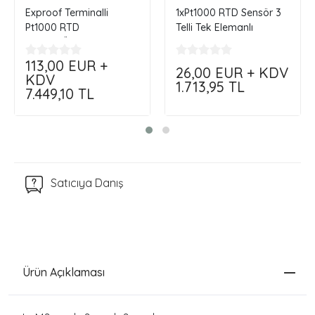
Exproof Terminalli
1xPt1000 RTD Sensör 3
Pt1000 RTD
Telli Tek Elemanlı
Sensör...Özelleştir,
Siparişini Kendin Oluştur
Siparişini Kendin Oluştur
113,00
EUR +
26,00
EUR + KDV
!!!
KDV
1.713,95
TL
7.449,10
TL
Satıcıya Danış
Ürün Açıklaması