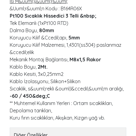
Isı M&uuml;ş&uuml;r&uuml;
&Uuml;r&uuml;n Kodu : B164R06X
Pt100 Sıcaklık Hissedici 3 Telli &nbsp;
Tek Elemanlı (1xPt100 RTD)
Dalma Boyu,
80mm
Koruyucu Kılıf &Ccedil;apı,
5mm
Koruyucu Kılıf Malzemesi, 1,4301(ss304) paslanmaz
&ccedil;elik
Mekanik Montaj Bağlantısı,
M8x1,5 Rakor
Kablo Boyu,
2Mt.
Kablo Kesiti, 3x0,25mm2
Kablo İzolasyonu, Silikon+Silikon
Sıcaklık, s&uuml;rekli &ouml;l&ccedil;&uuml;m aralığı,
-60 / 450&deg;C
** Muhtemel Kullanım Yerleri : Ortam sıcaklıkları,
Depolama tankları,
Kuru fırın sıcaklıkları, Akışkan, Kızgın yağ vb.
Diğer Özellikler