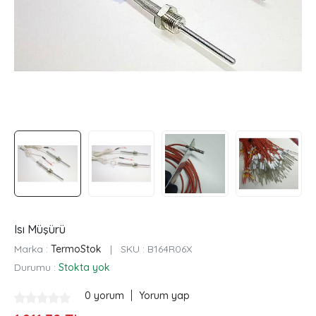
Isı Müşürü
Marka :
TermoStok
|
SKU :
B164R06X
Durumu :
Stokta yok
|
0 yorum
Yorum yap