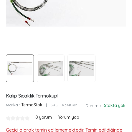
Kalıp Sıcaklık Termokupl
Marka :
TermoStok
|
SKU :
A34KKMI
Durumu :
Stokta yok
|
0 yorum
Yorum yap
Geçici olarak temin edilememektedir. Temin edildiğinde