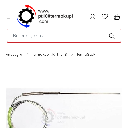
PTC
Anasayfa
Termokupl...K, T, J, S
TermoStok