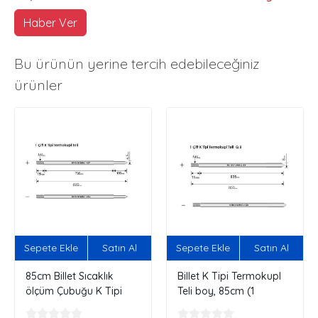
Haber Ver
Bu ürünün yerine tercih edebileceğiniz
ürünler
Sepete Ekle
Satın Al
Sepete Ekle
Satın Al
85cm Billet Sıcaklık
Billet K Tipi Termokupl
ölçüm Çubuğu K Tipi
Teli boy, 85cm (1
Termoçift
çift)...Çap.8mm