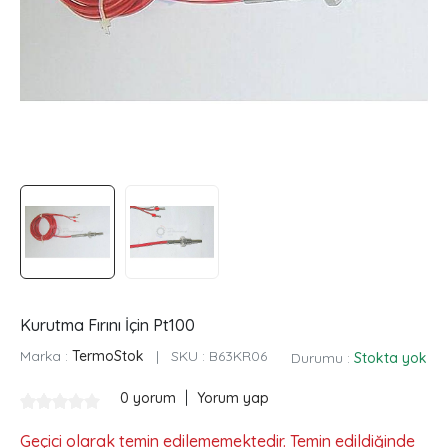
Kurutma Fırını İçin Pt100
Marka :
TermoStok
|
SKU :
B63KR06
Durumu :
Stokta yok
|
0 yorum
Yorum yap
Geçici olarak temin edilememektedir. Temin edildiğinde