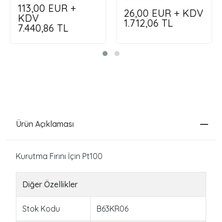
Siparişini Kendin Oluştur
113,00
EUR +
26,00
EUR + KDV
!!!
KDV
1.712,06
TL
7.440,86
TL
Ürün Açıklaması
Kurutma Fırını İçin Pt100
Diğer Özellikler
Stok Kodu
B63KR06