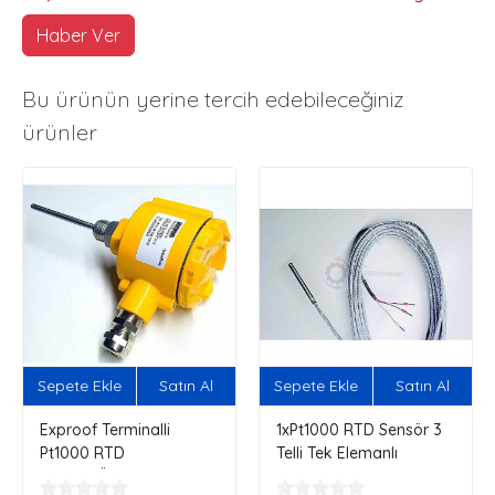
Haber Ver
Bu ürünün yerine tercih edebileceğiniz
ürünler
Sepete Ekle
Satın Al
Sepete Ekle
Satın Al
Exproof Terminalli
1xPt1000 RTD Sensör 3
Pt1000 RTD
Telli Tek Elemanlı
Sensör...Özelleştir,
Siparişini Kendin Oluştur