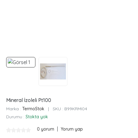
Mineral İzoleli Pt100
Marka :
TermoStok
|
SKU :
B99KRMI04
Durumu :
Stokta yok
|
0 yorum
Yorum yap