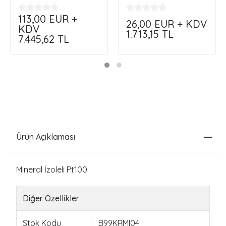
Sensör...Özelleştir,
Siparişini Kendin Oluştur
Siparişini Kendin Oluştur
113,00
EUR +
26,00
EUR + KDV
!!!
KDV
1.713,15
TL
7.445,62
TL
Ürün Açıklaması
Mineral İzoleli Pt100
Diğer Özellikler
Stok Kodu
B99KRMI04