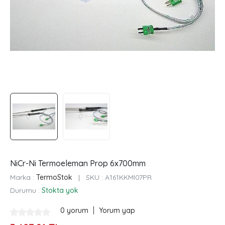
NiCr-Ni Termoeleman Prop 6x700mm
Marka :
TermoStok
|
SKU :
A161KKMI07PR
Durumu :
Stokta yok
|
0 yorum
Yorum yap