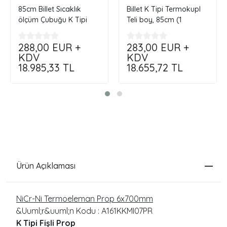
85cm Billet Sıcaklık
Billet K Tipi Termokupl
ölçüm Çubuğu K Tipi
Teli boy, 85cm (1
Termoçift
çift)...Çap.8mm
288,00
EUR +
283,00
EUR +
KDV
KDV
18.985,33
TL
18.655,72
TL
Ürün Açıklaması
NiCr-Ni Termoeleman Prop 6x700mm
&Uuml;r&uuml;n Kodu : A161KKMI07PR
K Tipi Fişli Prop