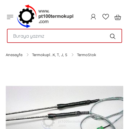
PTC
Anasayfa
Termokupl...K, T, J, S
TermoStok