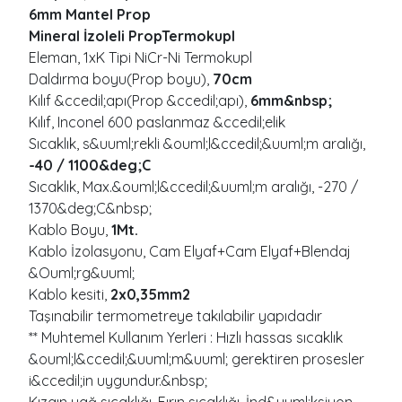
6mm Mantel Prop
Mineral İzoleli PropTermokupl
Eleman, 1xK Tipi NiCr-Ni Termokupl
Daldırma boyu(Prop boyu),
70cm
Kılıf &ccedil;apı(Prop &ccedil;apı),
6mm&nbsp;
Kılıf, Inconel 600 paslanmaz &ccedil;elik
Sıcaklık, s&uuml;rekli &ouml;l&ccedil;&uuml;m aralığı,
-40 / 1100&deg;C
Sıcaklık, Max.&ouml;l&ccedil;&uuml;m aralığı, -270 /
1370&deg;C&nbsp;
Kablo Boyu,
1Mt.
Kablo İzolasyonu, Cam Elyaf+Cam Elyaf+Blendaj
&Ouml;rg&uuml;
Kablo kesiti,
2x0,35mm2
Taşınabilir termometreye takılabilir yapıdadır
** Muhtemel Kullanım Yerleri : Hızlı hassas sıcaklık
&ouml;l&ccedil;&uuml;m&uuml; gerektiren prosesler
i&ccedil;in uygundur.&nbsp;