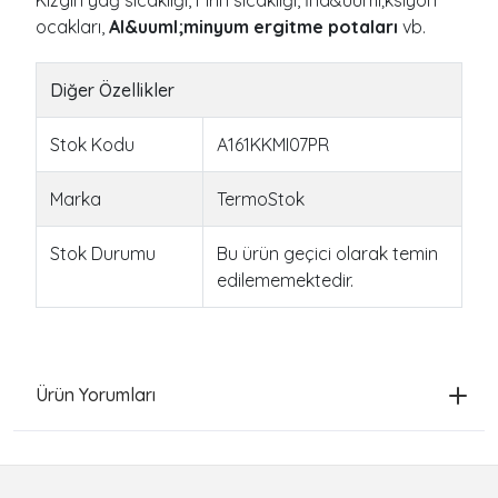
Kızgın yağ sıcaklığı, Fırın sıcaklığı, İnd&uuml;ksiyon
ocakları,
Al&uuml;minyum ergitme potaları
vb.
Diğer Özellikler
Stok Kodu
A161KKMI07PR
Marka
TermoStok
Stok Durumu
Bu ürün geçici olarak temin
edilememektedir.
Ürün Yorumları