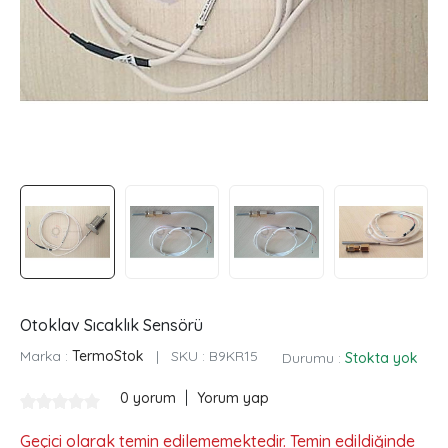
Otoklav Sıcaklık Sensörü
Marka :
TermoStok
|
SKU :
B9KR15
Durumu :
Stokta yok
|
0 yorum
Yorum yap
Geçici olarak temin edilememektedir. Temin edildiğinde