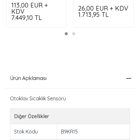
Siparişini Kendin Oluştur
113,00
EUR +
26,00
EUR + KDV
!!!
KDV
1.713,95
TL
7.449,10
TL
Ürün Açıklaması
Otoklav Sıcaklık Sensörü
Diğer Özellikler
Stok Kodu
B9KR15