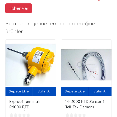
Haber Ver
Bu ürünün yerine tercih edebileceğiniz
ürünler
Sepete Ekle
Satın Al
Sepete Ekle
Satın Al
Exproof Terminalli
1xPt1000 RTD Sensör 3
Pt1000 RTD
Telli Tek Elemanlı
Sensör...Özelleştir,
Siparişini Kendin Oluştur