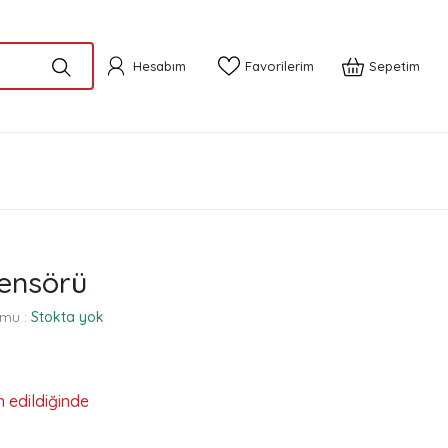
Hesabım
Favorilerim
Sepetim
Sensörü
mu :
Stokta yok
n edildiğinde