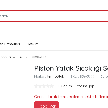
ri Hizmetleri
İletişim
Ni1000, NTC, PTC
TermoStok
Piston Yatak Sıcaklığı 
Marka :
TermoStok
|
SKU :
B36KRXX
|
Duru
|
0 yorum
Yorum yap
Geçici olarak temin edilememektedir. Temi
Haber Ver