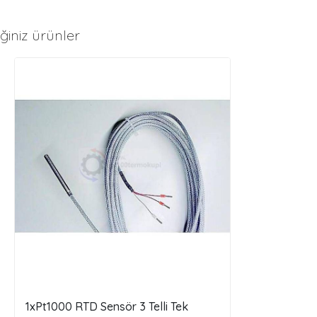
ğiniz ürünler
1xPt1000 RTD Sensör 3 Telli Tek
3 Telli Pt10