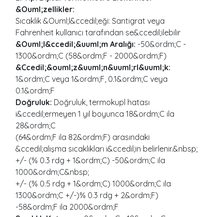
&Ouml;zellikler:
Sıcaklık &Ouml;l&ccedil;eği: Santigrat veya
Fahrenheit kullanıcı tarafından se&ccedil;ilebilir
&Ouml;l&ccedil;&uuml;m Aralığı:
-50&ordm;C -
1300&ordm;C (58&ordm;F - 2000&ordm;F)
&Ccedil;&ouml;z&uuml;n&uuml;rl&uuml;k:
1&ordm;C veya 1&ordm;F, 0.1&ordm;C veya
0.1&ordm;F
Doğruluk:
Doğruluk, termokupl hatası
i&ccedil;ermeyen 1 yıl boyunca 18&ordm;C ila
28&ordm;C
(64&ordm;F ila 82&ordm;F) arasındaki
&ccedil;alışma sıcaklıkları i&ccedil;in belirlenir.&nbsp;
+/- (% 0.3 rdg + 1&ordm;C) -50&ordm;C ila
1000&ordm;C&nbsp;
+/- (% 0.5 rdg + 1&ordm;C) 1000&ordm;C ila
1300&ordm;C +/-)% 0.3 rdg + 2&ordm;F)
-58&ordm;F ila 2000&ordm;F