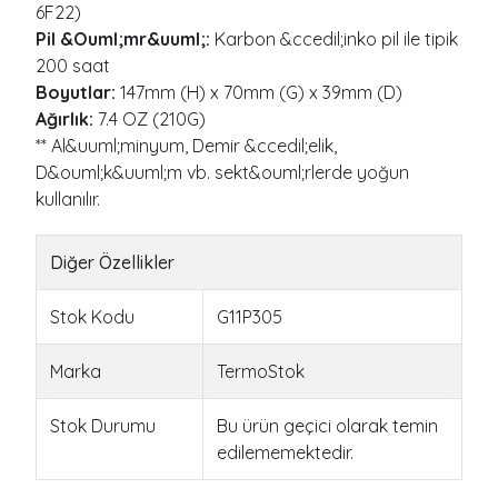
6F22)
Pil &Ouml;mr&uuml;:
Karbon &ccedil;inko pil ile tipik
200 saat
Boyutlar:
147mm (H) x 70mm (G) x 39mm (D)
Ağırlık:
7.4 OZ (210G)
** Al&uuml;minyum, Demir &ccedil;elik,
D&ouml;k&uuml;m vb. sekt&ouml;rlerde yoğun
kullanılır.
Diğer Özellikler
Stok Kodu
G11P305
Marka
TermoStok
Stok Durumu
Bu ürün geçici olarak temin
edilememektedir.