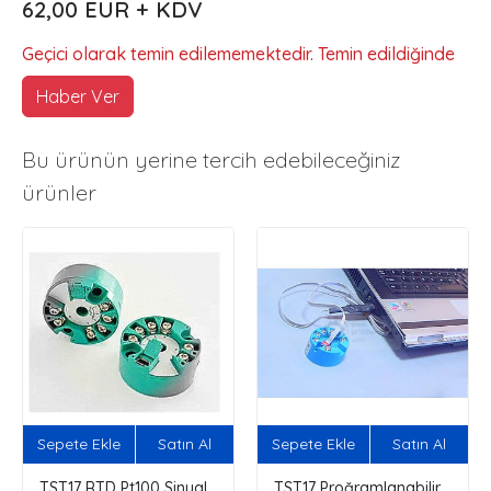
62,00 EUR + KDV
Geçici olarak temin edilememektedir. Temin edildiğinde
Haber Ver
Bu ürünün yerine tercih edebileceğiniz
ürünler
Sepete Ekle
Satın Al
Sepete Ekle
Satın Al
TST17 RTD Pt100 Sinyal
TST17 Proğramlanabilir