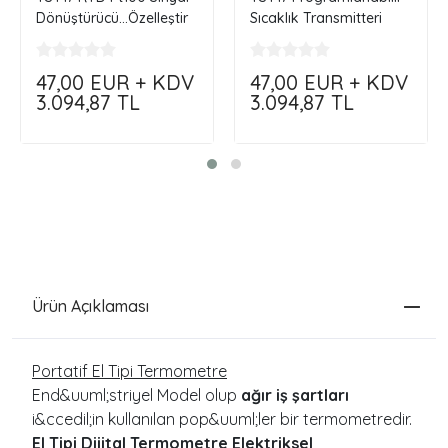
Dönüştürücü...Özelleştir
Sıcaklık Transmitteri
Siparişini Oluştur
47,00
EUR + KDV
47,00
EUR + KDV
3.094,87
TL
3.094,87
TL
Ürün Açıklaması
Portatif El Tipi Termometre
End&uuml;striyel Model olup
ağır iş şartları
i&ccedil;in kullanılan pop&uuml;ler bir termometredir.
El Tipi Dijital Termometre Elektriksel