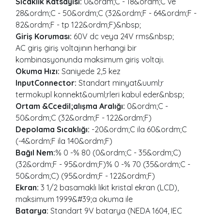
Sıcaklık Katsayısı:
0&ordm;C - 18&ordm;C ve
28&ordm;C - 50&ordm;C (32&ordm;F - 64&ordm;F -
82&ordm;F - tp 122&ordm;F)&nbsp;
Giriş Koruması:
60V dc veya 24V rms&nbsp;
AC giriş giriş voltajının herhangi bir
kombinasyonunda maksimum giriş voltajı.
Okuma Hızı:
Saniyede 2,5 kez
InputConnector:
Standart minyat&uuml;r
termokupl konnekt&ouml;rleri kabul eder&nbsp;
Ortam &Ccedil;alışma Aralığı:
0&ordm;C -
50&ordm;C (32&ordm;F - 122&ordm;F)
Depolama Sıcaklığı:
-20&ordm;C ila 60&ordm;C
(-4&ordm;F ila 140&ordm;F)
Bağıl Nem:
% 0 -% 80 (0&ordm;C - 35&ordm;C)
(32&ordm;F - 95&ordm;F)% 0 -% 70 (35&ordm;C -
50&ordm;C) (95&ordm;F - 122&ordm;F)
Ekran:
3 1/2 basamaklı likit kristal ekran (LCD),
maksimum 1999&#39;a okuma ile
Batarya:
Standart 9V batarya (NEDA 1604, IEC