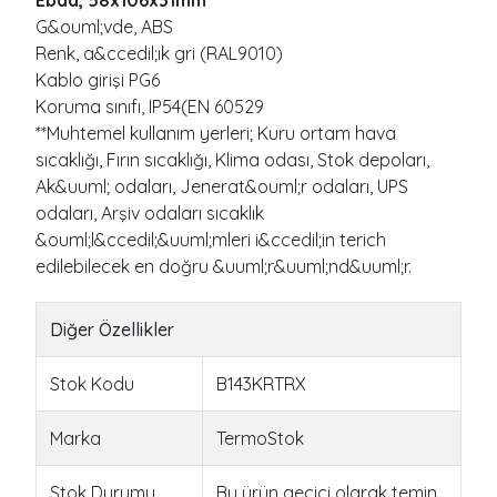
Ebad, 58x106x31mm
G&ouml;vde, ABS
Renk, a&ccedil;ık gri (RAL9010)
Kablo girişi PG6
Koruma sınıfı, IP54(EN 60529
**Muhtemel kullanım yerleri; Kuru ortam hava
sıcaklığı, Fırın sıcaklığı, Klima odası, Stok depoları,
Ak&uuml; odaları, Jenerat&ouml;r odaları, UPS
odaları, Arşiv odaları sıcaklık
&ouml;l&ccedil;&uuml;mleri i&ccedil;in terich
edilebilecek en doğru &uuml;r&uuml;nd&uuml;r.
Diğer Özellikler
Stok Kodu
B143KRTRX
Marka
TermoStok
Stok Durumu
Bu ürün geçici olarak temin