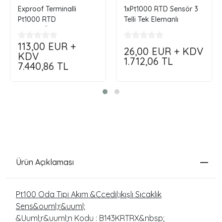
Exproof Terminalli
1xPt1000 RTD Sensör 3
Pt1000 RTD
Telli Tek Elemanlı
Sensör...Özelleştir,
Siparişini Kendin Oluştur
Siparişini Kendin Oluştur
113,00
EUR +
26,00
EUR + KDV
!!!
KDV
1.712,06
TL
7.440,86
TL
Ürün Açıklaması
Pt100 Oda Tipi Akım &Ccedil;ıkışlı Sıcaklık
Sens&ouml;r&uuml;
&Uuml;r&uuml;n Kodu : B143KRTRX&nbsp;