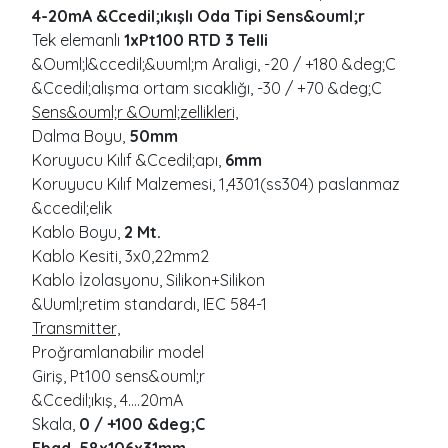
4-20mA &Ccedil;ıkışlı Oda Tipi Sens&ouml;r
Tek elemanlı
1xPt100 RTD 3 Telli
&Ouml;l&ccedil;&uuml;m Araligi, -20 / +180 &deg;C
&Ccedil;alışma ortam sıcaklığı, -30 / +70 &deg;C
Sens&ouml;r &Ouml;zellikleri,
Dalma Boyu,
50mm
Koruyucu Kılıf &Ccedil;apı,
6mm
Koruyucu Kılıf Malzemesi, 1,4301(ss304) paslanmaz
&ccedil;elik
Kablo Boyu,
2 Mt.
Kablo Kesiti, 3x0,22mm2
Kablo İzolasyonu, Silikon+Silikon
&Uuml;retim standardı, IEC 584-1
Transmitter,
Proğramlanabilir model
Giriş, Pt100 sens&ouml;r
&Ccedil;ıkış, 4....20mA
Skala,
0 / +100 &deg;C