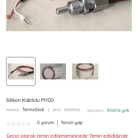
Silikon Kablolu Pt100
Marka :
TermoStok
|
SKU :
B3KR06
Durumu :
Stokta yok
|
0 yorum
Yorum yap
Geçici olarak temin edilememektedir. Temin edildiğinde