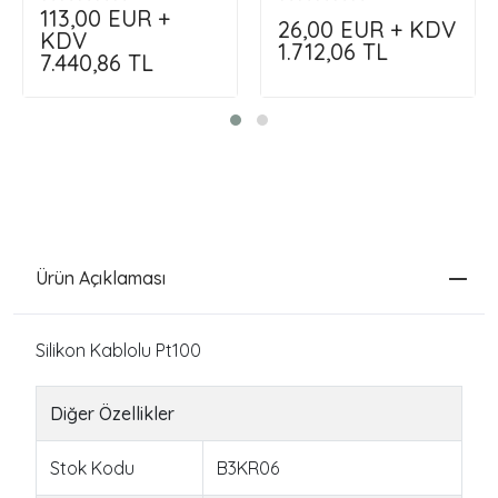
Siparişini Kendin Oluştur
113,00
EUR +
26,00
EUR + KDV
!!!
KDV
1.712,06
TL
7.440,86
TL
Ürün Açıklaması
Silikon Kablolu Pt100
Diğer Özellikler
Stok Kodu
B3KR06