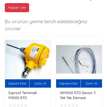
Haber Ver
Bu ürünün yerine tercih edebileceğiniz
ürünler
Sepete Ekle
Satın Al
Sepete Ekle
Satın Al
Exproof Terminalli
1xPt1000 RTD Sensör 3
Pt1000 RTD
Telli Tek Elemanlı
Sensör...Özelleştir,
Siparişini Kendin Oluştur