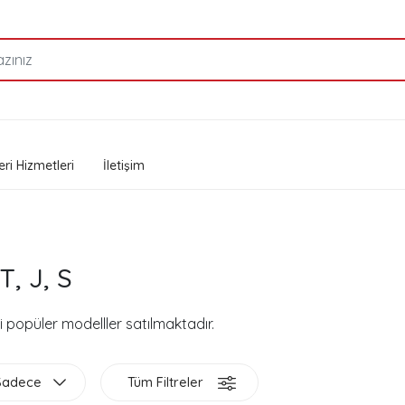
ri Hizmetleri
İletişim
T, J, S
i popüler modelller satılmaktadır.
Sadece
Tüm Filtreler