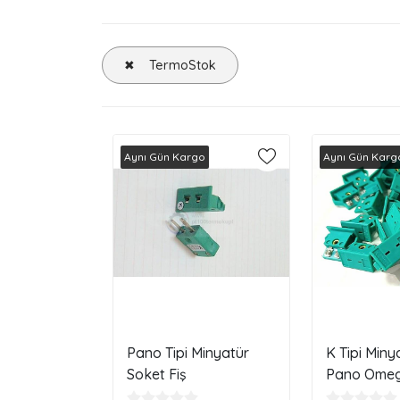
TermoStok
Aynı Gün Kargo
Aynı Gün Karg
Pano Tipi Minyatür
K Tipi Miny
Soket Fiş
Pano Omeg