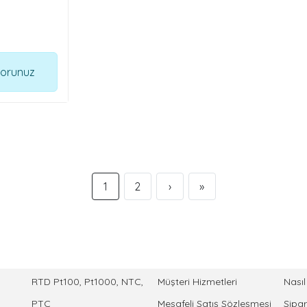
Sorunuz
1
2
›
»
KATEGORİLER
MÜŞTERİ HİZMETLERİ
HES
RTD Pt100, Pt1000, NTC,
Müşteri Hizmetleri
Nası
PTC
Mesafeli Satış Sözleşmesi
Sipar