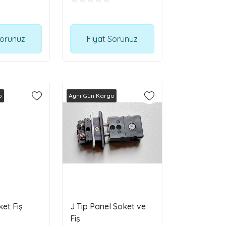
Sorunuz
Fiyat Sorunuz
o
Aynı Gün Kargo
et Fiş
J Tip Panel Soket ve
Fiş