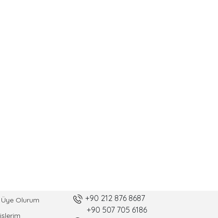
ABIM
İLETİŞİM
+90 212 876 8687
l Üye Olurum
+90 507 705 6186
işlerim