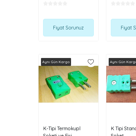
Fiyat Sorunuz
Fiyat 
Aynı Gün Kargo
Aynı Gün Karg
K-Tipi Termokupl
K Tipi Stan
Soketi ve Fişi
Soket