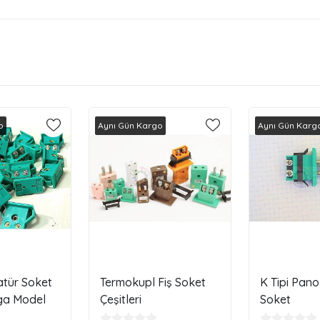
o
Aynı Gün Kargo
Aynı Gün Karg
atür Soket
Termokupl Fiş Soket
K Tipi Pano 
a Model
Çeşitleri
Soket