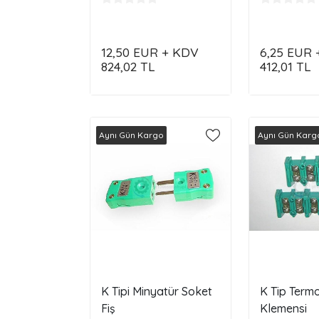
12,50
EUR + KDV
6,25
EUR 
824,02
TL
412,01
TL
Aynı Gün Kargo
Aynı Gün Karg
K Tipi Minyatür Soket
K Tip Term
Fiş
Klemensi