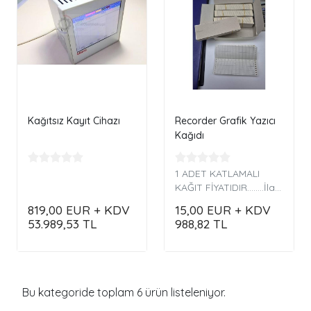
Kağıtsız Kayıt Cihazı
Recorder Grafik Yazıcı
Kağıdı
1 ADET KATLAMALI
KAĞIT FİYATIDIR........İlaç
sektörü, Denizcilik
819,00
EUR + KDV
15,00
EUR + KDV
sektörü, Eski tip kalemli
53.989,53
TL
988,82
TL
grafik kayıt cihazları
içindir.
Bu kategoride toplam
6
ürün listeleniyor.