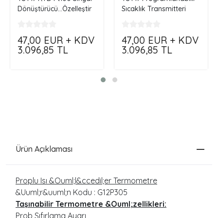
Dönüştürücü...Özelleştir
Sıcaklık Transmitteri
Siparişini Oluştur
47,00
EUR + KDV
47,00
EUR + KDV
3.096,85
TL
3.096,85
TL
Ürün Açıklaması
Proplu Isı &Ouml;l&ccedil;er Termometre
&Uuml;r&uuml;n Kodu : G12P305
Taşınabilir Termometre &Ouml;zellikleri:
Prob Sıfırlama Ayarı,