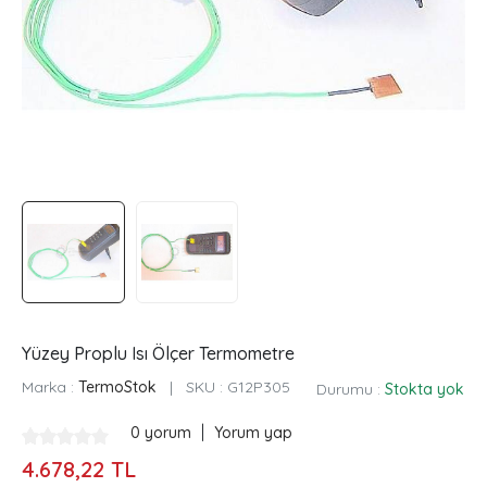
Yüzey Proplu Isı Ölçer Termometre
Marka :
TermoStok
|
SKU :
G12P305
Durumu :
Stokta yok
|
0 yorum
Yorum yap
4.678,22 TL