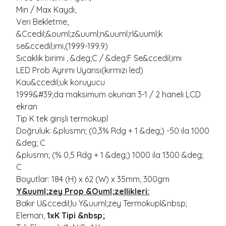
Min / Max Kaydı,
Veri Bekletme,
&Ccedil;&ouml;z&uuml;n&uuml;rl&uuml;k
se&ccedil;imi,(1999-199.9)
Sıcaklık birimi , &deg;C / &deg;F Se&ccedil;imi
LED Prob Ayrımı Uyarısı(kırmızı led)
Kau&ccedil;uk koruyucu
1999&#39;da maksimum okunan 3-1 / 2 haneli LCD
ekran
Tip K tek girişli termokupl
Doğruluk: &plusmn; (0,3% Rdg + 1 &deg;) -50 ila 1000
&deg; C
&plusmn; (% 0,5 Rdg + 1 &deg;) 1000 ila 1300 &deg;
C
Boyutlar: 184 (H) x 62 (W) x 35mm, 300gm
Y&uuml;zey Prop &Ouml;zellikleri:
Bakır U&ccedil;lu Y&uuml;zey Termokupl&nbsp;
Eleman,
1xK Tipi &nbsp;