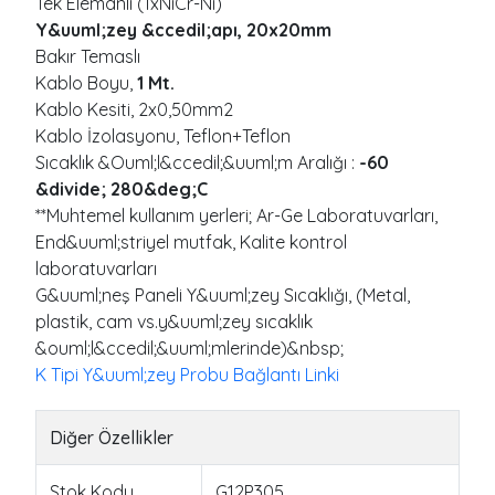
Tek Elemanlı (1xNiCr-Ni)
Y&uuml;zey &ccedil;apı, 20x20mm
Bakır Temaslı
Kablo Boyu,
1 Mt.
Kablo Kesiti, 2x0,50mm2
Kablo İzolasyonu, Teflon+Teflon
Sıcaklık &Ouml;l&ccedil;&uuml;m Aralığı :
-60
&divide; 280&deg;C
**Muhtemel kullanım yerleri; Ar-Ge Laboratuvarları,
End&uuml;striyel mutfak, Kalite kontrol
laboratuvarları
G&uuml;neş Paneli Y&uuml;zey Sıcaklığı, (Metal,
plastik, cam vs.y&uuml;zey sıcaklık
&ouml;l&ccedil;&uuml;mlerinde)&nbsp;
K Tipi Y&uuml;zey Probu Bağlantı Linki
Diğer Özellikler
Stok Kodu
G12P305