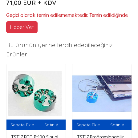
71,00 EUR + KDV
Geçici olarak temin edilememektedir. Temin edildiğinde
Haber Ver
Bu ürünün yerine tercih edebileceğiniz
ürünler
Sepete Ekle
Satın Al
Sepete Ekle
Satın Al
TST17 RTD Pt100 Sinyal
TST17 Proğramlanabilir