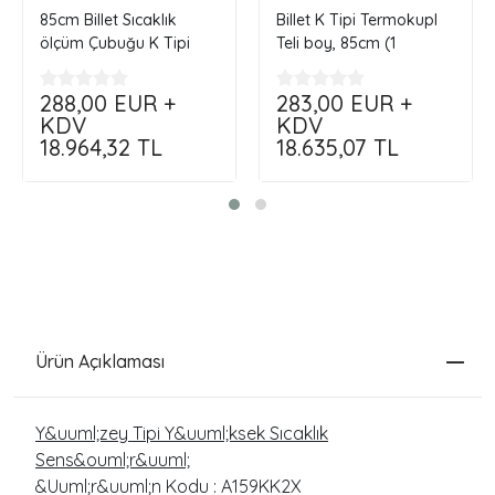
85cm Billet Sıcaklık
Billet K Tipi Termokupl
ölçüm Çubuğu K Tipi
Teli boy, 85cm (1
Termoçift
çift)...Çap.8mm
288,00
EUR +
283,00
EUR +
KDV
KDV
18.964,32
TL
18.635,07
TL
Ürün Açıklaması
Y&uuml;zey Tipi Y&uuml;ksek Sıcaklık
Sens&ouml;r&uuml;
&Uuml;r&uuml;n Kodu : A159KK2X