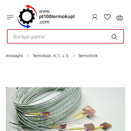
PTC
Anasayfa
Termokupl...K, T, J, S
TermoStok