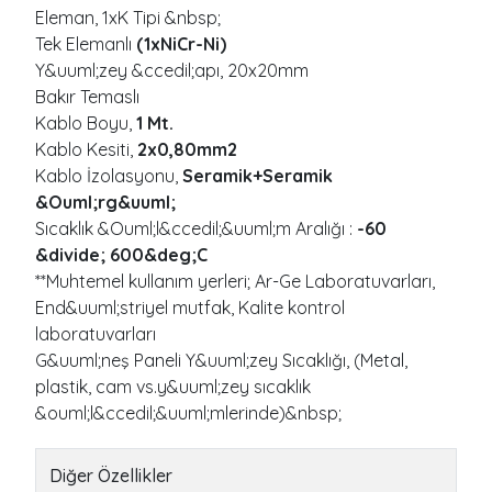
Eleman, 1xK Tipi &nbsp;
Tek Elemanlı
(1xNiCr-Ni)
Y&uuml;zey &ccedil;apı, 20x20mm
Bakır Temaslı
Kablo Boyu,
1 Mt.
Kablo Kesiti,
2x0,80mm2
Kablo İzolasyonu,
Seramik+Seramik
&Ouml;rg&uuml;
Sıcaklık &Ouml;l&ccedil;&uuml;m Aralığı :
-60
&divide; 600&deg;C
**Muhtemel kullanım yerleri; Ar-Ge Laboratuvarları,
End&uuml;striyel mutfak, Kalite kontrol
laboratuvarları
G&uuml;neş Paneli Y&uuml;zey Sıcaklığı, (Metal,
plastik, cam vs.y&uuml;zey sıcaklık
&ouml;l&ccedil;&uuml;mlerinde)&nbsp;
Diğer Özellikler